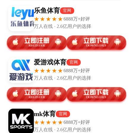
布继续延期亚冠联赛以及亚足联杯赛，而且5月与6月肯定将
不会正常进行比赛。但这两项赛事究竟何时展开？迄今为
止，亚足联并未有明确说法。亚足联秘书长温索尔在接受沙
特媒体采访时称：“亚足联始终将球员、教练员、官员以及
球迷的健康放在首位，但是，这两项赛事今年肯定将照常进
行。而且，我们依然会有足够的时间。或许等到了4月底，
我们就可以知道大致的时间了。”
温索尔称：“亚足联之所以决定这两项赛事将照常进行，首
先是出于体育竞技方面的原因，当然也需要完成商务方面的
义务与责任，赞助商也有市场权益，这些必须要予以充分尊
重。从时间角度来说，我们认为依然会有充足的时间来安排
这些比赛，比较合适或者说理想的时间，是安排在8月或9月
展开。而且，我们现在有好几套方案正在研究中，比较理想
的就是在中立地进行赛会制比赛，以完成全部小组赛以及
1/4决赛。