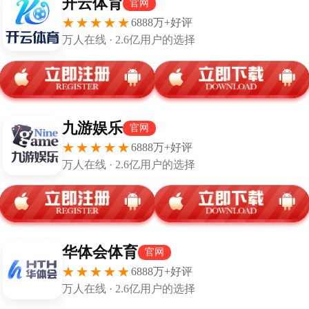
好的消息传来——科隆又有两名球员确诊新冠阳性。更早开始的
情有反弹趋势，部分刚复课的学校只能重新停课。
国家外，本月大部分欧洲联赛都将全面恢复。由于欧洲联赛复
此复赛需要考虑的核心因素是参赛人员，尤其是比赛场上频繁
球员认为联盟只重视商业利益，无视球员身体健康，因此坚决罢
球比赛中，感染新冠病毒的机率非常有限
。这项研究客观上给
兰足协共同完成，数据分析专家研究了过去两个赛季482场荷兰甲级
身体保持1米以内近距离接触持续超过30秒。1米正是世界卫生组