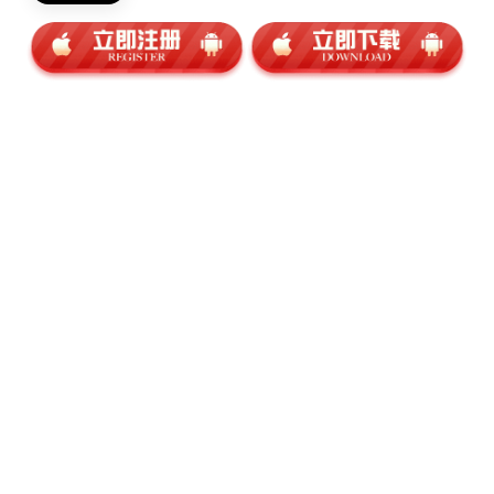
​扫描二维码推送至手机访问。
本文转载自互联网，如有侵权，联系删除。
本文链接：
https://au-net-kaiyun.com/post/120.html
上一篇：
开云官网-英超不是一个人!德甲丢掉5年2亿欧元海外版权合同
下一篇：
开云-NBA彩经：掘金胜森林狼拖入抢七 尼克斯客胜老鹰晋级
xiaoqiao
相关文章