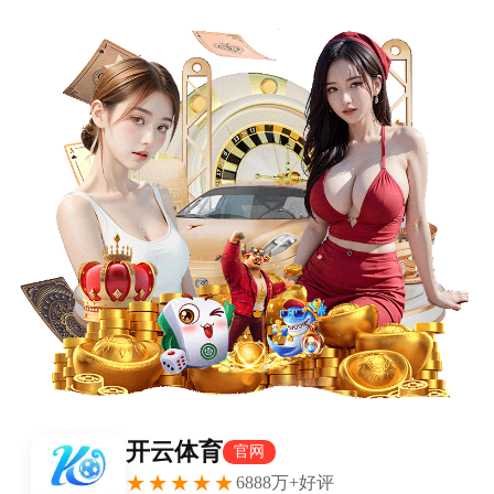
首页
nba
英超
意甲
法甲
德甲
西甲
欧冠
关于开云,开云官网,开
云app,开云体育入口
开云体育入口-不满队友！杜兰特怒喷
申京不防守！最佳新秀，克尼佩尔打
爆火箭！
西甲
2026-03-15
0
5617
开云官网-能里能外！里德上半场8中
4&amp;三分4中2 砍下10分4板2断
&amp;正负值+16
法甲
2026-03-15
0
721